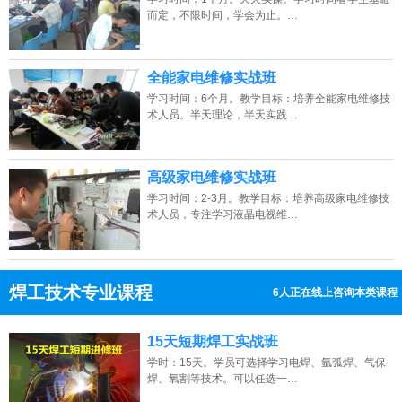
而定，不限时间，学会为止。…
全能家电维修实战班
学习时间：6个月。教学目标：培养全能家电维修技
术人员。半天理论，半天实践…
高级家电维修实战班
学习时间：2-3月。教学目标：培养高级家电维修技
术人员，专注学习液晶电视维…
焊工技术专业课程
12人正在线上咨询本类课程
13807313137
点击免费咨询电话：
15天短期焊工实战班
学时：15天。学员可选择学习电焊、氩弧焊、气保
焊、氧割等技术。可以任选一…