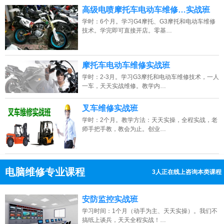
高级电喷摩托车电动车维修…实战班
学时：6个月。学习G4摩托、G3摩托和电动车维修
技术。学完即可直接开店。零基…
摩托车电动车维修实战班
学时：2-3月。学习G3摩托和电动车维修技术，一人
一车，天天实战维修。教学内…
叉车维修实战班
学时：2个月。教学方法：天天实操，全程实战，老
师手把手教，教会为止。创业…
电脑维修专业课程
3人正在线上咨询本类课程
13807313137
点击免费咨询电话：
安防监控实战班
学习时间：1个月（动手为主、天天实操）。我们不
搞纸上谈兵，天天全程实战！…