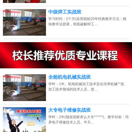
中级焊工实战班
学习时间：2个月(采用我校20年经典教学方法：模
块教学法授课，彻底破解焊工…
13807313137
点击免费咨询电话：
全能机电机械实战班
学时：1年。机电机械加工技术旨在培养机械**造、
加工技术领域的技术人员，使…
大专电子维修实战班
学时：2年(颁发国家承认大专******)。教学目标：培
养电子维修技术人员。半天…