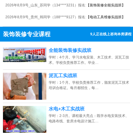
2026年8月9号_山东_苏同学（134****3231）报名:
【装饰装修全能实战班】
2026年8月9号_贵州_韩同学（188****9127）报名:
【电动工具维修实战班】
2026年8月9号_安徽_周同学（159****2699）报名:
【瓦工全能实战班】
装饰装修专业课程
9人正在线上咨询本类课程
2026年8月9号_广西_陈同学（186****6429）报名:
【水电安装实战班】
13807313137
点击免费咨询电话：
2026年8月9号_山东_王同学（188****1276）报名:
【木工全能实战班】
全能装饰装修实战班
学时：4个月。学习水电安装、木工技术、泥瓦工技
2026年8月9号_山东_苏同学（134****9005）报名:
【木工全能实战班】
术。学校负责推荐工作。毕业…
2026年8月9号_浙江_陈同学（183****7306）报名:
【空调维修实战班】
泥瓦工实战班
学时：1个月。学校负责推荐工作，颁发泥瓦工技术
2026年8月9号_江苏_吴同学（136****5397）报名:
【电子维修大专实战班】
培训合格证。每月都招生，每…
2026年8月9号_安徽_李同学（130****0279）报名:
【安防监控全能实战班】
水电+木工实战班
学时：2-3月。课程最大亮点：既学水电安装技术、
电路布线、套房水电设计施工…