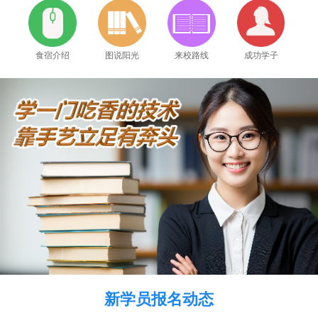
食宿介绍
图说阳光
来校路线
成功学子
2026年8月9号_北京_周同学（158****2873）报名:
【瓦工全能实战班】
2026年8月9号_河南_陈同学（186****6733）报名:
【电动工具维修实战班】
2026年8月9号_天津_田同学（187****5641）报名:
【手机维修高级实战班】
新学员报名动态