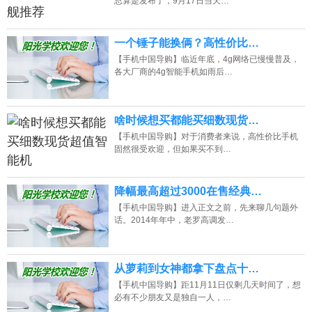
总算是发布了，9月17日当天…
一个锤子能换俩？高性价比…
【手机中国导购】临近年底，4g网络已慢慢普及，
各大厂商的4g智能手机如雨后…
啥时候想买都能买细数现货…
【手机中国导购】对于消费者来说，高性价比手机
固然很受欢迎，但如果买不到…
降幅最高超过3000在售经典…
【手机中国导购】进入正文之前，先来聊几句题外
话。2014年年中，老罗高调发…
从萝莉到女神都拿下盘点十…
【手机中国导购】距11月11日仅剩几天时间了，想
必有不少朋友又是独自一人，…