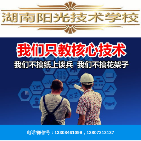
电话/微信号：13308461099，13807313137