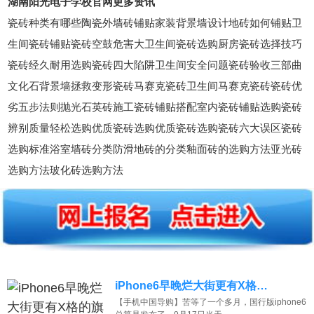
湖南阳光电子学校官网更多资讯
瓷砖种类有哪些陶瓷外墙砖铺贴家装背景墙设计地砖如何铺贴卫
生间瓷砖铺贴瓷砖空鼓危害大卫生间瓷砖选购厨房瓷砖选择技巧
瓷砖经久耐用选购瓷砖四大陷阱卫生间安全问题瓷砖验收三部曲
文化石背景墙拯救变形瓷砖马赛克瓷砖卫生间马赛克瓷砖瓷砖优
劣五步法则抛光石英砖施工瓷砖铺贴搭配室内瓷砖铺贴选购瓷砖
辨别质量轻松选购优质瓷砖选购优质瓷砖选购瓷砖六大误区瓷砖
选购标准浴室墙砖分类防滑地砖的分类釉面砖的选购方法亚光砖
选购方法玻化砖选购方法
iPhone6早晚烂大街更有X格…
【手机中国导购】苦等了一个多月，国行版iphone6