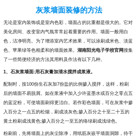
灰浆墙面装修的方法
无论是室内装饰或是室内色彩，墙面占的比重都是很大的。它对
美化房间、改变室内气氛常常起着重要的作用。墙面一般用白
色，洁净明亮。为了增添室内艺术效果，可以涂刷成米色、淡蓝
色、苹果绿等色相柔和的墙面效果。
湖南阳光电子学校官网
搜集
了一些简便经济的方法其用料及作法有以下几种。
1、石灰浆墙面:用石灰膏加清水搅拌成浆液。
配制时，按100份生石灰加7份盐的比例掺入搅拌，这样，粉刷
后的墙面不易脱屑。如在浆液中加入少许蓝墨水或百分之零点五
的蓝淀粉，可使墙面刷得更洁白。若作彩色墙面，可在灰浆中掺
入百分之一点五的松烟，刷成淡灰色;掺入百分之十至二十五的
黄土粉刷成浅黄色;掺入百分之一至五的络绿刷成浅绿色。
粉刷前，先将墙面上的灰尘除净，用纸筋灰嵌平墙面洞隙，待干