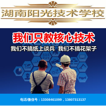
电话/微信号：13308461099，13807313137