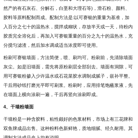
然产的有石灰石、分解石，白垩和大理石等)，滑石粉、颜料、
胶料等原料配制而成。配制方法是:以可赛银的重量为基准，加
入百分之七十的温热水，搅拌成糊状，存放半天或一天，待粉内
胶质完全溶化后，再加入可赛银重量的百分之九十的温热水，充
分搅匀滤渣，然后加水调成适当浓度即可使用。
粉刷可赛银墙面，方法简便，喷、刷均可。粉刷前，先清除墙面
灰尘。如是旧墙面，需先将原粉刷层全部刮去。墙面有洞隙，可
用可赛银粉掺入少许温水或石花菜胶水调制成腻子，嵌补平整。
干后用砂纸打磨光平即可刷浆。粉刷时，应用排笔饱蘸浆液，先
在墙面上横向涂刷一遍，干后再竖向涂刷即成。
4、干墙粉墙面
干墙粉是一种含胶料，粘性颇好的色浆材料，市场上有三花牌和
双鱼牌成品出售。这种粉料色新鲜艳，质地细腻、经久耐用。其
调制方法成品盒上均有说明。